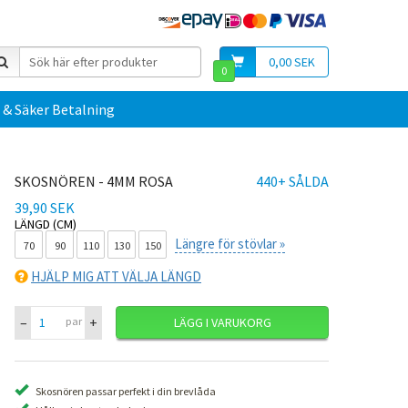
0,00 SEK
0
 & Säker Betalning
SKOSNÖREN - 4MM ROSA
440+ SÅLDA
39,90 SEK
LÄNGD (CM)
Längre för stövlar »
70
90
110
130
150
HJÄLP MIG ATT VÄLJA LÄNGD
–
+
par
LÄGG I VARUKORG
Skosnören passar perfekt i din brevlåda