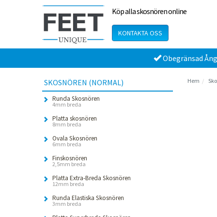
Köp alla skosnören online
KONTAKTA OSS
Obegränsad Ång
Hem
Sko
SKOSNÖREN (NORMAL)
Runda Skosnören
4mm breda
Platta skosnören
8mm breda
Ovala Skosnören
6mm breda
Finskosnören
2,5mm breda
Platta Extra-Breda Skosnören
12mm breda
Runda Elastiska Skosnören
3mm breda