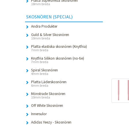
Platta Superbreda Skosnören
18mm breda
SKOSNÖREN (SPECIAL)
Andra Produkter
Guld & Silver Skosnören
10mm breda
Platta elastiska skosnören (Knytfria)
7mm breda
Knytfria Silikon skosnören (no-tie)
7mm breda
Spiral Skosnören
4mm breda
Platta Läderskosnören
6mm breda
Mönstrade Skosnören
10mm breda
Off White Skosnören
Innersulor
Adidas Yeezy - Skosnören