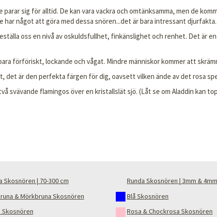
de parar sig för alltid. De kan vara vackra och omtänksamma, men de komm
e har något att göra med dessa snören...det är bara intressant djurfakta.
eställa oss en nivå av oskuldsfullhet, finkänslighet och renhet. Det är e
et bara förföriskt, lockande och vågat. Mindre människor kommer att skrämm
t, det är den perfekta färgen för dig, oavsett vilken ände av det rosa spe
vå svävande flamingos över en kristallslät sjö. (Låt se om Aladdin kan to
a Skosnören | 70-300 cm
Runda Skosnören | 3mm & 4mm
bruna & Mörkbruna Skosnören
Blå Skosnören
 Skosnören
Rosa & Chockrosa Skosnören