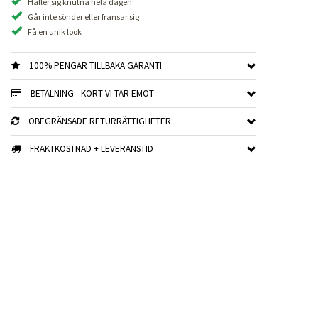
Håller sig knutna hela dagen
Går inte sönder eller fransar sig
Få en unik look
100% PENGAR TILLBAKA GARANTI
BETALNING - KORT VI TAR EMOT
OBEGRÄNSADE RETURRÄTTIGHETER
FRAKTKOSTNAD + LEVERANSTID