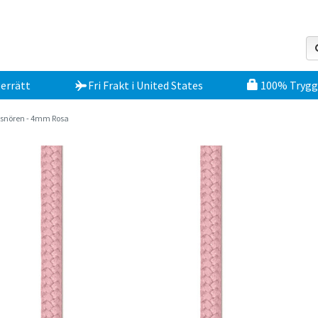
errätt
Fri Frakt
i
United States
100% Trygg
snören - 4mm Rosa