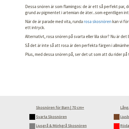
Dessa snören är som flamingos: de är ett så perfekt par, 
grund av pigmentet i artemian de äter...som egentligen int
När de är parade med vita, runda
rosa skosnören
kan vi för
ett intryck.
Alternativt, rosa snören på svarta eller lila skor? Nu är d
Så det är inte så att rosa är den perfekta färgen i allmänhe
Plus, med dessa snören på, ser det ut som att du rider på t
Skosnören för Barn | 70 cm+
Lång
Svarta Skosnören
Ljus
Ljusgrå & Mörkgrå Skosnören
Röda