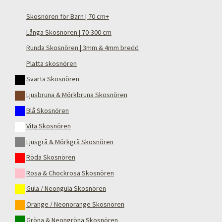
Skosnören för Barn | 70 cm+
Långa Skosnören | 70-300 cm
Runda Skosnören | 3mm & 4mm bredd
Platta skosnören
Svarta Skosnören
Ljusbruna & Mörkbruna Skosnören
Blå Skosnören
Vita Skosnören
Ljusgrå & Mörkgrå Skosnören
Röda Skosnören
Rosa & Chockrosa Skosnören
Gula / Neongula Skosnören
Orange / Neonorange Skosnören
Gröna & Neongröna Skosnören