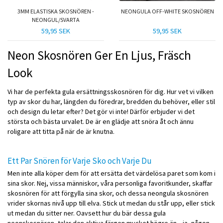
3MM ELASTISKA SKOSNÖREN -
NEONGULA OFF-WHITE SKOSNÖREN
NEONGUL/SVARTA
59,95 SEK
59,95 SEK
Neon Skosnören Ger En Ljus, Fräsch
Look
Vi har de perfekta gula ersättningsskosnören för dig. Hur vet vi vilken
typ av skor du har, längden du föredrar, bredden du behöver, eller stil
och design du letar efter? Det gör vi inte! Därför erbjuder vi det
största och bästa urvalet. De är en glädje att snöra åt och ännu
roligare att titta på när de är knutna.
Ett Par Snören för Varje Sko och Varje Du
Men inte alla köper dem för att ersätta det värdelösa paret som kom i
sina skor. Nej, vissa människor, våra personliga favoritkunder, skaffar
skosnören för att förgylla sina skor, och dessa neongula skosnören
vrider skornas nivå upp till elva. Stick ut medan du står upp, eller stick
ut medan du sitter ner. Oavsett hur du bär dessa gula
neonskosnören, talar den aktiva färgen mycket högre än... ja, någon