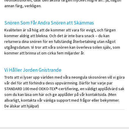
annan färg, verkligen.
Snören Som Får Andra Snören att Skämmas
Kvaliteten är så hög att de kommer att vara för evigt, och färgen
kommer aldrig att blekna. Och det är inte bara snack – du kan
returnera dina snören för en fullständig återbetalning utan något
utgångsdatum. Vi tror att våra snören kan överleva solen själv, som
kommer att brinna ut om cirka fem miljarder år.
Vi Håller Jorden Gnistrande
Trots att vi lyser upp världen med våra neongula skosnören vill vi göra
vår del för att förhindra dess uppvärmning. Därför har varje par
STANDARD 100 med OEKO-TEX®-certifiering, en väldigt applådvärd sak
som du kan läsa om här och ge applåder på vår kontaktsida. (Men
allvarligt, kontakta vår vänliga support med frågor eller bekymmer.
De älskar att hjälpa!)