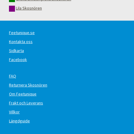
Lila Skosnören
Feetunique.se
Kontakta oss
Sidkarta
Facebook
FAQ
Returnera Skosnören
Om Feetunique
Frakt och Leverans
Villkor
Längdguide