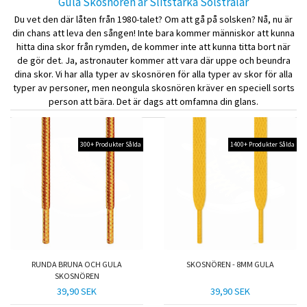
Gula Skosnören är Slitstarka Solstrålar
Du vet den där låten från 1980-talet? Om att gå på solsken? Nå, nu är
din chans att leva den sången! Inte bara kommer människor att kunna
hitta dina skor från rymden, de kommer inte att kunna titta bort när
de gör det. Ja, astronauter kommer att vara där uppe och beundra
dina skor. Vi har alla typer av skosnören för alla typer av skor för alla
typer av personer, men neongula skosnören kräver en speciell sorts
person att bära. Det är dags att omfamna din glans.
300+ Produkter Sålda
1400+ Produkter Sålda
RUNDA BRUNA OCH GULA
SKOSNÖREN - 8MM GULA
SKOSNÖREN
39,90 SEK
39,90 SEK