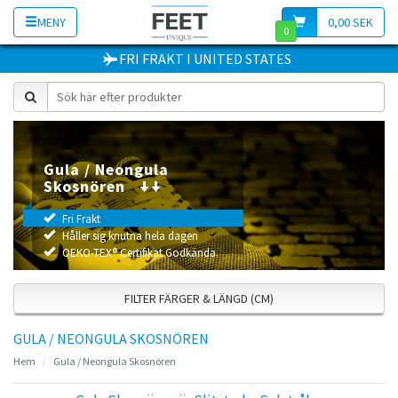
MENY
0,00 SEK
0
FRI FRAKT
I
UNITED STATES
Gula / Neongula
Skosnören
Fri Frakt
Håller sig knutna hela dagen
OEKO-TEX® Certifikat Godkända
FILTER FÄRGER & LÄNGD (CM)
GULA / NEONGULA SKOSNÖREN
Hem
Gula / Neongula Skosnören