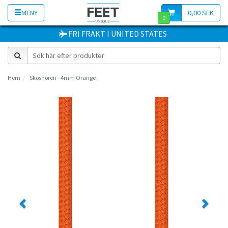
MENY
0,00 SEK
0
FRI FRAKT
I
UNITED STATES
Hem
Skosnören - 4mm Orange
Previous
Next