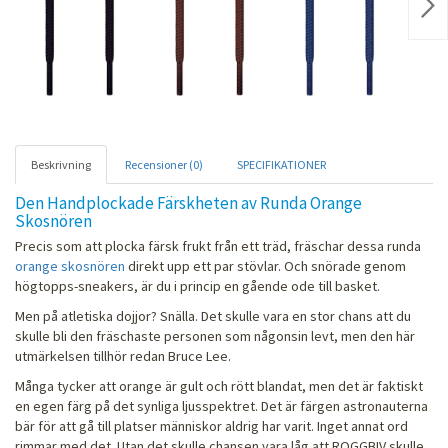
Nex
Beskrivning
Recensioner (0)
SPECIFIKATIONER
Den Handplockade Färskheten av Runda Orange
Skosnören
Precis som att plocka färsk frukt från ett träd, fräschar dessa runda
orange skosnören
direkt upp ett par stövlar. Och snörade genom
högtopps-sneakers, är du i princip en gående ode till basket.
Men på atletiska dojjor? Snälla. Det skulle vara en stor chans att du
skulle bli den fräschaste personen som någonsin levt, men den här
utmärkelsen tillhör redan Bruce Lee.
Många tycker att orange är gult och rött blandat, men det är faktiskt
en egen färg på det synliga ljusspektret. Det är färgen astronauterna
bär för att gå till platser människor aldrig har varit. Inget annat ord
rimmar med det. Utan det skulle chansen vara låg att ROGGBIV skulle