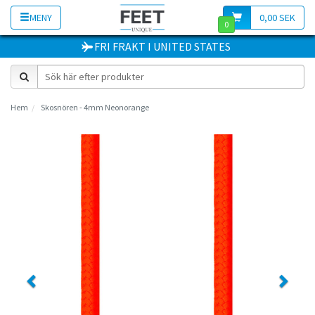
MENY
0,00 SEK
0
FRI FRAKT
I
UNITED STATES
Hem
Skosnören - 4mm Neonorange
Previous
Next