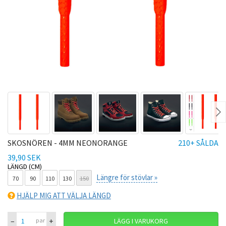
Ne
SKOSNÖREN - 4MM NEONORANGE
210+ SÅLDA
39,90 SEK
LÄNGD (CM)
Längre för stövlar »
70
90
110
130
150
HJÄLP MIG ATT VÄLJA LÄNGD
–
+
par
LÄGG I VARUKORG