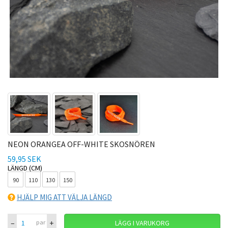
NEON ORANGEA OFF-WHITE SKOSNÖREN
59,95 SEK
LÄNGD (CM)
90
110
130
150
HJÄLP MIG ATT VÄLJA LÄNGD
–
+
par
LÄGG I VARUKORG