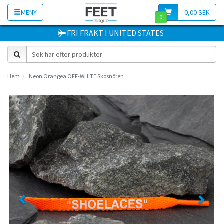
MENY
0,00 SEK
0
FRI FRAKT
I
UNITED STATES
Hem
Neon Orangea OFF-WHITE Skosnören
Previous
Next