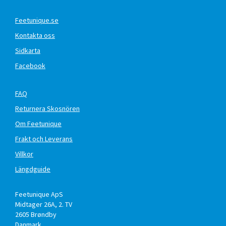
Feetunique.se
Kontakta oss
Sidkarta
Facebook
FAQ
Returnera Skosnören
Om Feetunique
Frakt och Leverans
Villkor
Längdguide
Feetunique ApS
Midtager 26A, 2. TV
2605
Brøndby
Danmark