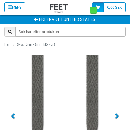
MENY
0,00 SEK
0
FRI FRAKT
I
UNITED STATES
Hem
Skosnören - 8mm Mörkgrå
Previous
Next