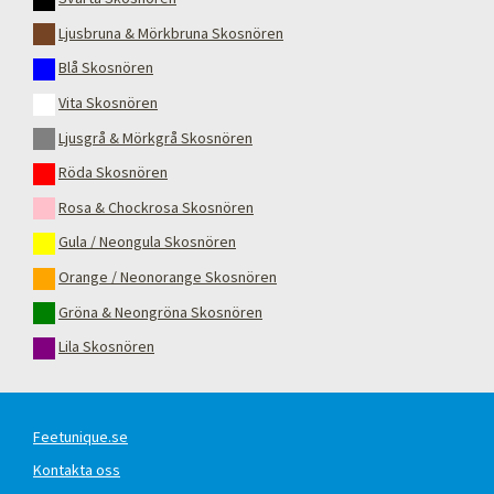
Ljusbruna & Mörkbruna Skosnören
Blå Skosnören
Vita Skosnören
Ljusgrå & Mörkgrå Skosnören
Röda Skosnören
Rosa & Chockrosa Skosnören
Gula / Neongula Skosnören
Orange / Neonorange Skosnören
Gröna & Neongröna Skosnören
Lila Skosnören
Feetunique.se
Kontakta oss