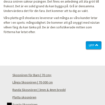
dessa snören saknar poängen. Det finns en anledning att äta gröt till
frukost. Det är en solid grund du kan bygga på. Grå är densamma.
Undervärdera det för din fara. Det kommer att ta dig av vakt.
Våra platta grå shoelaces levererar vad många av våra kunder letar
efter i en spets: mångsidighet. De kommer att gå snyggt med nästan
vilken färg du kan tänka på. De är den sofistikerade mitten som
fötterna har letat efter.
UPP
Skosnören för Barn | 70 cm+
Långa Skosnören | 70-300 cm
Runda Skosnören | 3mm & 4mm bredd
Platta skosnören
Svarta Skosnören