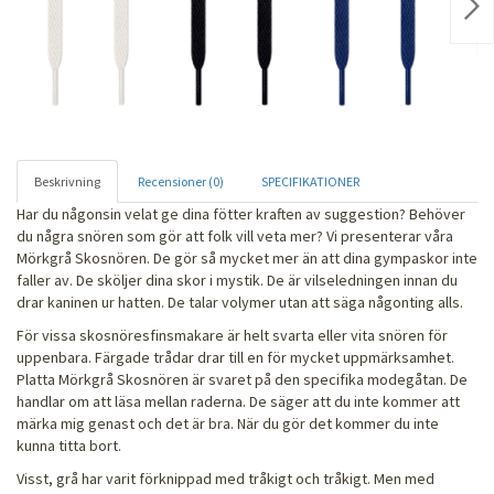
Nex
Beskrivning
Recensioner (0)
SPECIFIKATIONER
Har du någonsin velat ge dina fötter kraften av suggestion? Behöver
du några snören som gör att folk vill veta mer? Vi presenterar våra
Mörkgrå Skosnören. De gör så mycket mer än att dina gympaskor inte
faller av. De sköljer dina skor i mystik. De är vilseledningen innan du
drar kaninen ur hatten. De talar volymer utan att säga någonting alls.
För vissa skosnöresfinsmakare är helt svarta eller vita snören för
uppenbara. Färgade trådar drar till en för mycket uppmärksamhet.
Platta Mörkgrå Skosnören är svaret på den specifika modegåtan. De
handlar om att läsa mellan raderna. De säger att du inte kommer att
märka mig genast och det är bra. När du gör det kommer du inte
kunna titta bort.
Visst, grå har varit förknippad med tråkigt och tråkigt. Men med