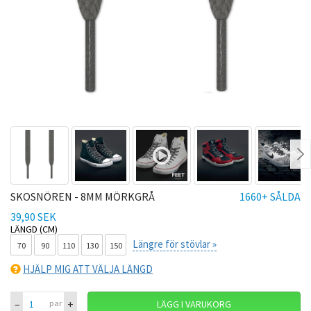
Ne
SKOSNÖREN - 8MM MÖRKGRÅ
1660+ SÅLDA
39,90 SEK
LÄNGD (CM)
Längre för stövlar »
70
90
110
130
150
HJÄLP MIG ATT VÄLJA LÄNGD
–
+
par
LÄGG I VARUKORG