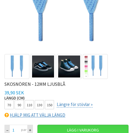
SKOSNÖREN - 12MM LJUSBLÅ
39,90 SEK
LÄNGD (CM)
Längre för stövlar »
70
90
110
130
150
HJÄLP MIG ATT VÄLJA LÄNGD
–
+
par
LÄGG I VARUKORG