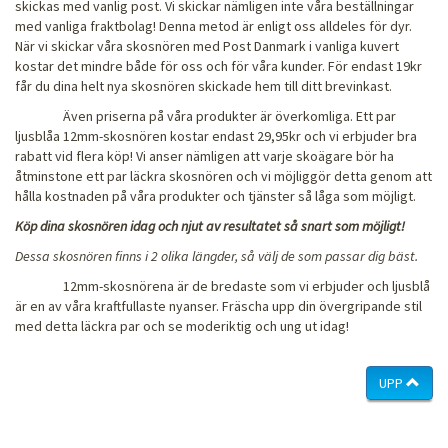
skickas med vanlig post. Vi skickar nämligen inte våra beställningar
med vanliga fraktbolag! Denna metod är enligt oss alldeles för dyr.
När vi skickar våra skosnören med Post Danmark i vanliga kuvert
kostar det mindre både för oss och för våra kunder. För endast 19kr
får du dina helt nya skosnören skickade hem till ditt brevinkast.
Även priserna på våra produkter är överkomliga. Ett par
ljusblåa 12mm-skosnören kostar endast 29,95kr och vi erbjuder bra
rabatt vid flera köp! Vi anser nämligen att varje skoägare bör ha
åtminstone ett par läckra skosnören och vi möjliggör detta genom att
hålla kostnaden på våra produkter och tjänster så låga som möjligt.
Köp dina skosnören idag och njut av resultatet så snart som möjligt!
Dessa skosnören finns i 2 olika längder, så välj de som passar dig bäst.
12mm-skosnörena är de bredaste som vi erbjuder och ljusblå
är en av våra kraftfullaste nyanser. Fräscha upp din övergripande stil
med detta läckra par och se moderiktig och ung ut idag!
UPP