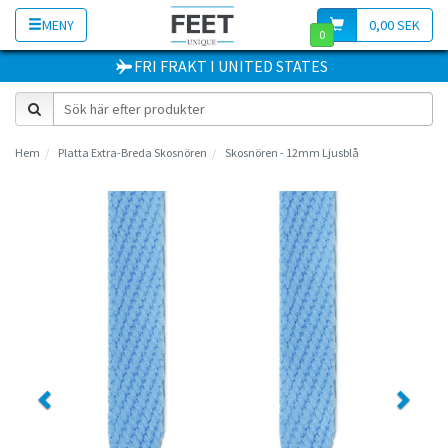
MENY
0,00 SEK
0
FRI FRAKT
I
UNITED STATES
Hem
Platta Extra-Breda Skosnören
Skosnören - 12mm Ljusblå
Previous
Next