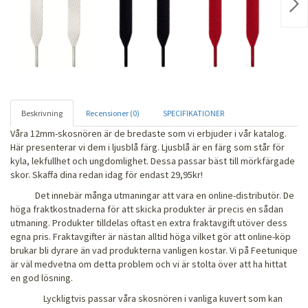
Nex
Beskrivning
Recensioner (0)
SPECIFIKATIONER
Våra 12mm-skosnören är de bredaste som vi erbjuder i vår katalog.
Här presenterar vi dem i ljusblå färg. Ljusblå är en färg som står för
kyla, lekfullhet och ungdomlighet. Dessa passar bäst till mörkfärgade
skor. Skaffa dina redan idag för endast 29,95kr!
Det innebär många utmaningar att vara en online-distributör. De
höga fraktkostnaderna för att skicka produkter är precis en sådan
utmaning. Produkter tilldelas oftast en extra fraktavgift utöver dess
egna pris. Fraktavgifter är nästan alltid höga vilket gör att online-köp
brukar bli dyrare än vad produkterna vanligen kostar. Vi på Feetunique
är väl medvetna om detta problem och vi är stolta över att ha hittat
en god lösning.
Lyckligtvis passar våra skosnören i vanliga kuvert som kan