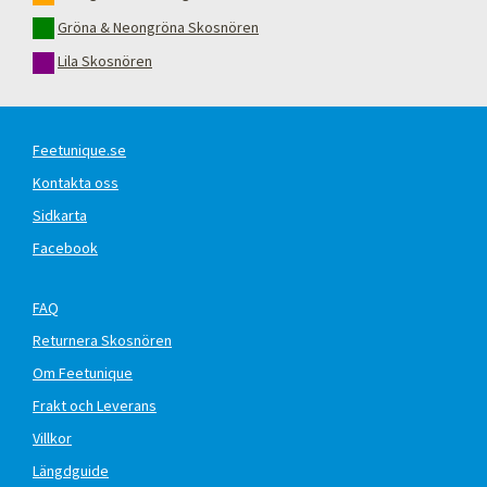
Gröna & Neongröna Skosnören
Lila Skosnören
Feetunique.se
Kontakta oss
Sidkarta
Facebook
FAQ
Returnera Skosnören
Om Feetunique
Frakt och Leverans
Villkor
Längdguide