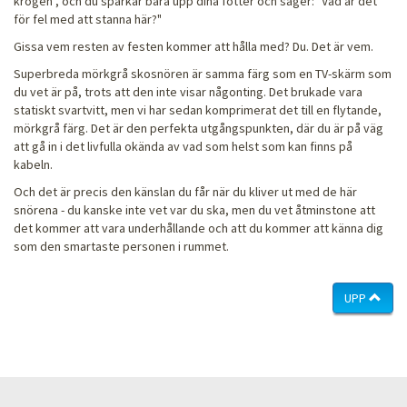
krogen", och du sparkar bara upp dina fötter och säger: "Vad är det
för fel med att stanna här?"
Gissa vem resten av festen kommer att hålla med? Du. Det är vem.
Superbreda mörkgrå skosnören är samma färg som en TV-skärm som
du vet är på, trots att den inte visar någonting. Det brukade vara
statiskt svartvitt, men vi har sedan komprimerat det till en flytande,
mörkgrå färg. Det är den perfekta utgångspunkten, där du är på väg
att gå in i det livfulla okända av vad som helst som kan finns på
kabeln.
Och det är precis den känslan du får när du kliver ut med de här
snörena - du kanske inte vet var du ska, men du vet åtminstone att
det kommer att vara underhållande och att du kommer att känna dig
som den smartaste personen i rummet.
UPP