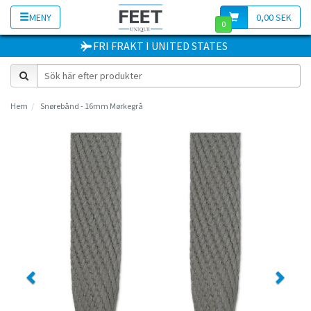
MENY
0,00 SEK
0
FRI FRAKT
I
UNITED STATES
Hem
Snørebånd - 16mm Mørkegrå
Previous
Next