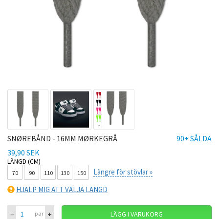
SNØREBÅND - 16MM MØRKEGRÅ
90+ SÅLDA
39,90 SEK
LÄNGD (CM)
Längre för stövlar »
70
90
110
130
150
HJÄLP MIG ATT VÄLJA LÄNGD
–
+
par
LÄGG I VARUKORG