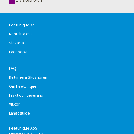
Lila Skosnören
Feetunique.se
Kontakta oss
Sidkarta
Facebook
FAQ
Returnera Skosnören
Om Feetunique
Frakt och Leverans
Villkor
Längdguide
Feetunique ApS
Midtager 26A, 2. TV