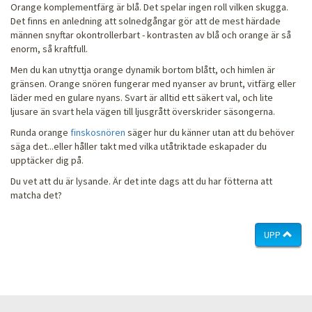
Orange komplementfärg är blå. Det spelar ingen roll vilken skugga.
Det finns en anledning att solnedgångar gör att de mest härdade
männen snyftar okontrollerbart - kontrasten av blå och orange är så
enorm, så kraftfull.
Men du kan utnyttja orange dynamik bortom blått, och himlen är
gränsen. Orange snören fungerar med nyanser av brunt, vitfärg eller
läder med en gulare nyans. Svart är alltid ett säkert val, och lite
ljusare än svart hela vägen till ljusgrått överskrider säsongerna.
Runda orange
finskosnören
säger hur du känner utan att du behöver
säga det...eller håller takt med vilka utåtriktade eskapader du
upptäcker dig på.
Du vet att du är lysande. Är det inte dags att du har fötterna att
matcha det?
UPP