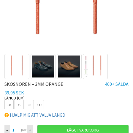
SKOSNÖREN – 3MM ORANGE
460+ SÅLDA
39,95 SEK
LÄNGD (CM)
60
75
90
110
HJÄLP MIG ATT VÄLJA LÄNGD
–
+
par
LÄGG I VARUKORG