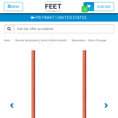
MENY
0,00 SEK
0
FRI FRAKT
I
UNITED STATES
Hem
Runda Skosnören | 3mm & 4mm bredd
Skosnören – 3mm Orange
Previous
Next