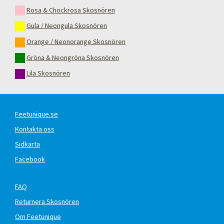
Rosa & Chockrosa Skosnören
Gula / Neongula Skosnören
Orange / Neonorange Skosnören
Gröna & Neongröna Skosnören
Lila Skosnören
Feetunique.se
Kontakta oss
Sidkarta
Facebook
FAQ
Returnera Skosnören
Om Feetunique