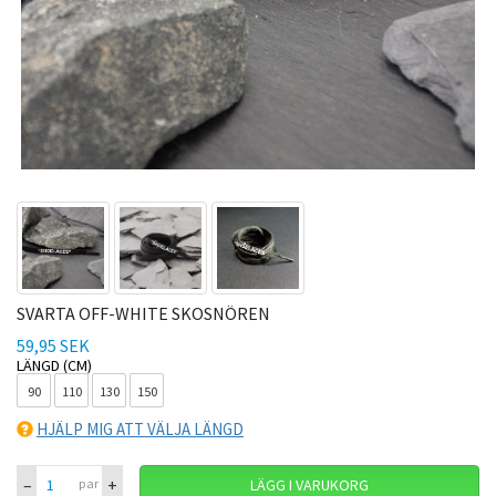
SVARTA OFF-WHITE SKOSNÖREN
59,95 SEK
LÄNGD (CM)
90
110
130
150
HJÄLP MIG ATT VÄLJA LÄNGD
–
+
par
LÄGG I VARUKORG