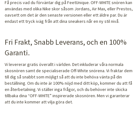
Få precis vad du förväntar dig på FeetUnique. OFF-WHITE snören kan
användas med olika Nike skor såsom Jordans, Air Max, eller Prestos,
oavsett om det är den senaste versionen eller ett äldre par. Du är
endast ett tryck iväg från att dina sneakers når en ny stil nivå.
Fri Frakt, Snabb Leverans, och en 100%
Garanti.
Vi levererar gratis överallt i världen. Det inkluderar våra normala
skosnören samt de specialiserade Off-White snörena. Vi fraktar dem
till dig så snabbt som möjligt så att du inte behöva vänta på din
beställning. Om du inte är 100% nöjd med ditt köp, kommer du att få
en återbetalning. Vi ställer inga frågor, och du behöver inte skicka
tillbaka dina “OFF-WHITE” inspirerade skosnören. Men vi garanterar
att du inte kommer att vilja göra det.