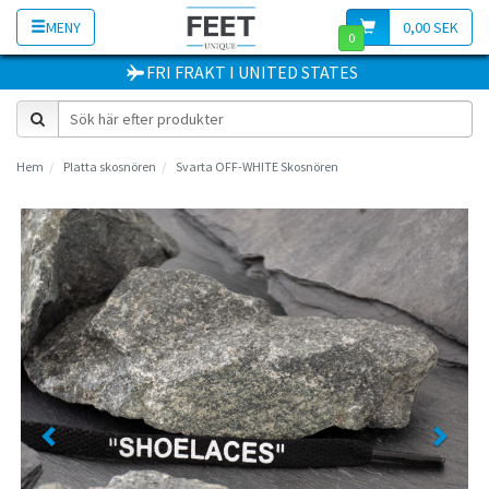
MENY
0,00 SEK
0
FRI FRAKT
I
UNITED STATES
Hem
Platta skosnören
Svarta OFF-WHITE Skosnören
Previous
Next