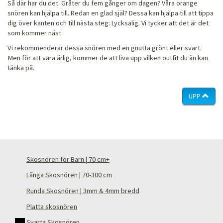
Så där har du det. Gråter du fem gånger om dagen? Våra orange
snören kan hjälpa till. Redan en glad själ? Dessa kan hjälpa till att tippa
dig över kanten och till nästa steg: Lycksalig. Vi tycker att det är det
som kommer näst.
Vi rekommenderar dessa snören med en gnutta grönt eller svart.
Men för att vara ärlig, kommer de att liva upp vilken outfit du än kan
tänka på.
UPP
Skosnören för Barn | 70 cm+
Långa Skosnören | 70-300 cm
Runda Skosnören | 3mm & 4mm bredd
Platta skosnören
Svarta Skosnören