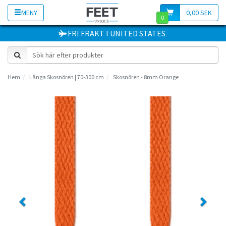
MENY
0,00 SEK
0
FRI FRAKT
I
UNITED STATES
Hem
Långa Skosnören | 70-300 cm
Skosnören - 8mm Orange
Previous
Next