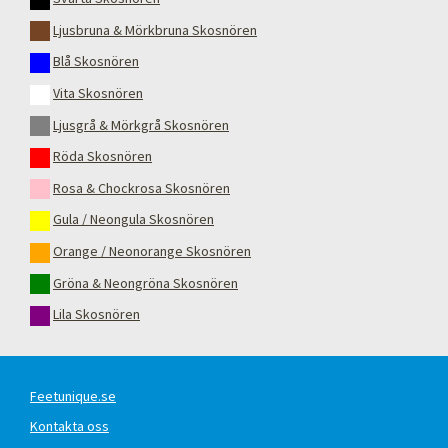
Ljusbruna & Mörkbruna Skosnören
Blå Skosnören
Vita Skosnören
Ljusgrå & Mörkgrå Skosnören
Röda Skosnören
Rosa & Chockrosa Skosnören
Gula / Neongula Skosnören
Orange / Neonorange Skosnören
Gröna & Neongröna Skosnören
Lila Skosnören
Feetunique.se
Kontakta oss