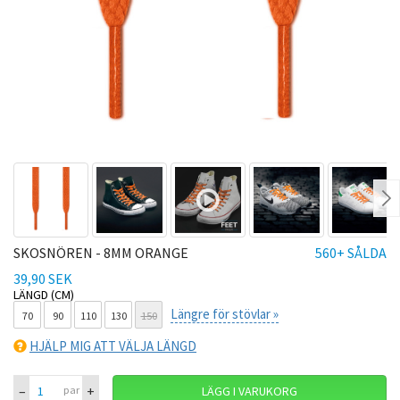
Ne
SKOSNÖREN - 8MM ORANGE
560+ SÅLDA
39,90 SEK
LÄNGD (CM)
Längre för stövlar »
70
90
110
130
150
HJÄLP MIG ATT VÄLJA LÄNGD
–
+
par
LÄGG I VARUKORG